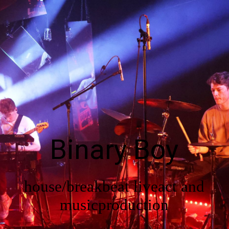
DE
Startseite
Über uns
Binary Boy
Shows
house/breakbeat liveact and
Galerie
musicproduction